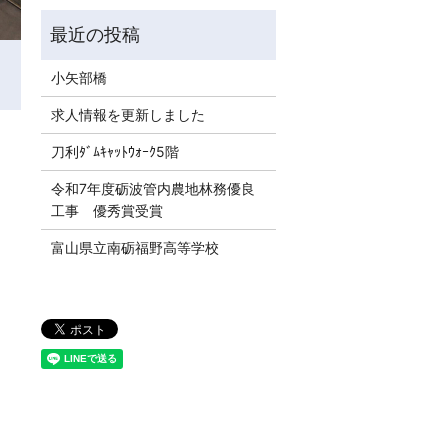
小矢部橋
求人情報を更新しました
刀利ﾀﾞﾑｷｬｯﾄｳｫｰｸ5階
令和7年度砺波管内農地林務優良
工事 優秀賞受賞
富山県立南砺福野高等学校